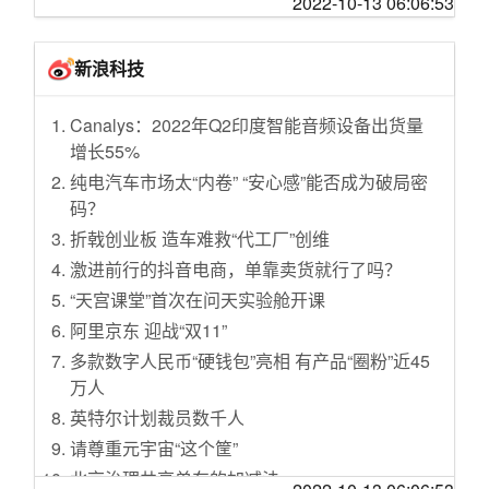
2022-10-13 06:06:53
搭档INZONE H3，快乐加倍
管理工作
填补高铁“留白”，西部城市格局要变了？
极空间 Z4S 体验：影视信息搜刮 + AI 相册管理
今世缘：前三季度预计净利润同比增22.53%左
一号难求的黑眼圈门诊，医生：90% 时间用来
+ 全局内网穿透，玩转 NAS 从未如此简单
新浪科技
右
陪患者聊天
双11可以等一波好价的新奇好物清单
中国汽车出口激增可持续吗？
H3C NX54路由器售后体验。
Canalys：2022年Q2印度智能音频设备出货量
量子革命众生相：诺奖、融资、科研、收割、
增长55%
行骗……
纯电汽车市场太“内卷” “安心感”能否成为破局密
张维迎：中国不能错过未来十年
码？
秋天的农贸市场，是诠释人间滋味的浮世绘
折戟创业板 造车难救“代工厂”创维
保守的技艺
激进前行的抖音电商，单靠卖货就行了吗？
“你既不是记者又不是官，凭什么管这么宽”：中
“天宫课堂”首次在问天实验舱开课
国县城两类精英的困境
阿里京东 迎战“双11”
在中国，还有比卖方证券研究更差的商业模式
多款数字人民币“硬钱包”亮相 有产品“圈粉”近45
吗？
万人
@燕子堡BBQ学徒Ray：我用臭豆腐和腐乳把牛
英特尔计划裁员数千人
排熟成了，结果竟产生了质的变化！//@摸鱼大
请尊重元宇宙“这个筐”
学生Z：用臭豆腐的那块从气味到味道都变成了
臭豆腐，用腐乳那块从质感到味道都变成了熏
北京治理共享单车的加减法