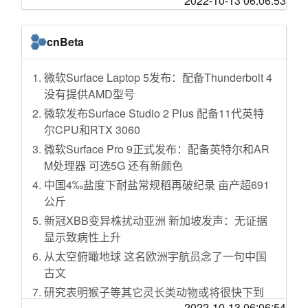
2022-10-13 06:06:53
肉…红方还是好吃的，青方的味道还是太恐怖
推线上艺术课 互联网公司入局老年教育
了…
新设网络小贷拟全面叫停
cnBeta
网红独臂猴被老太投喂十多年，羊祜殿回应：
“天价”头显撑得起Meta的元宇宙吗
独臂猴已至晚年，将养到终老
模仿东方甄选直播带货，学而思押错了“好未
微软Surface Laptop 5发布：配备Thunderbolt 4
全国首个抱团养老实验暂停两年，这栋别墅往
来”？
没有提供AMD型号
日的热闹还能持续吗？
每股1112元回购员工期权......字节跳动变更集团
微软发布Surface Studio 2 Plus 配备11代英特
驴肉火烧、安徽牛板面、小放牛，谁能拯救“河
LOGO，此前已更名为抖音集团
尔CPU和RTX 3060
北菜”？
马斯克提出乌和平计划前曾与普京交谈？克宫
微软Surface Pro 9正式发布：配备英特尔和AR
过了20岁，就不要穿的像小孩子了
回应：不是真的
M处理器 可选5G 还有新颜色
统万城的秘密
李斌称蔚来汽车将于2030年跻身行业前五，不
中国4‰盐度下耐盐常规稻再破纪录 亩产超691
会像特斯拉16年才实现盈利
公斤
比芯片自主更迫切 车用操作系统难在哪里？
新冠XBB变异株扰动亚洲 新加坡发声：无证据
美团“开超市”、阿里调布局，大厂社区团购动作
显示致病性上升
频频背后
从太空俯瞰地球 这名欧洲宇航员念了一句中国
NASA固态电池重大突破：能量密度约为特斯拉
古文
4680电池两倍
研究表明猴子等其它灵长类动物或将很快下到
美股开盘涨跌不一 理想汽车涨超4%
2022-10-13 06:06:54