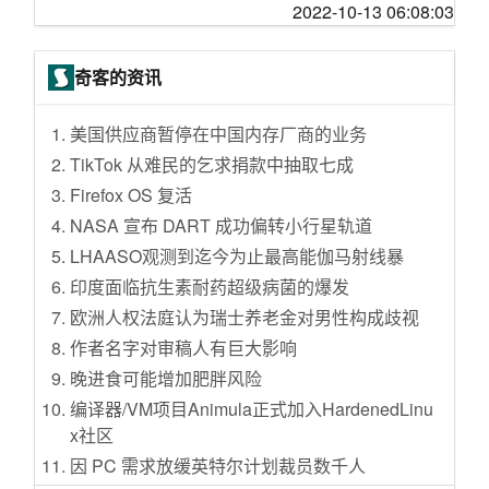
【装逼】一口气看完60句装逼台词（船新高清
2022-10-13 06:08:03
银行发钱了，快来领取呀！农行、建行10月主
出海业务接入国内支付宝场景的求助
【已出】vir jp 12.17 刀 2TB 流量 | 150 元
重制版）
要活动梳理，教你轻松省钱！
内向的人如何处理职场关系，很迷茫
30收个rn 5.88
【阿斗】穷小子为过好日子，狠心做了太监，
这钱花得值——价格是狗屁王的1/10，性能可不
奇客的资讯
咸鱼云和花圈的香港都是啥线路，好牛逼啊
刚做完手术，发现大清亡了《中国最后一个太
止1/10
监》
VIR 达拉斯还有个小鸡解锁奈非的
酱香白酒跌幅达50%！“双11”白酒建议价格分享
美国供应商暂停在中国内存厂商的业务
用了一个月，这就是iOS 16最好用的功能
TikTok 从难民的乞求捐款中抽取七成
涨知识｜关于口罩的那些事了解一下！N95、K
Firefox OS 复活
N95....口罩型号与标准选购
NASA 宣布 DART 成功偏转小行星轨道
魏牌摩卡dht-phev捡漏记—超强产品力的冷门好
LHAASO观测到迄今为止最高能伽马射线暴
车
印度面临抗生素耐药超级病菌的爆发
高配MiniLED电视，还要蓝光播放器吗？海信电
欧洲人权法庭认为瑞士养老金对男性构成歧视
视E8H为例，高阶影音客厅搭建分享
作者名字对审稿人有巨大影响
解锁那些立减金第二弹
晚进食可能增加肥胖风险
心爱之物，摩托车！ 篇三：虽不能至，心向往
编译器/VM项目Animula正式加入HardenedLinu
之！——穷屌丝的摩托车梦缘！（三）
x社区
怎么才能让所有家庭知道这些玩意？真的实用
因 PC 需求放缓英特尔计划裁员数千人
又好看（高级）！