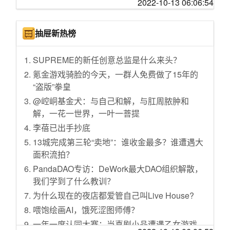
篇告诉你！ELITE GO!AMD 7600X首发！
2022-10-13 06:06:54
生活气息 内耗的解药
两市共90只个股发生大宗交易，国瓷材料溢价2.
听值友劝，吃饱饭，跟风了一个GM3323D！
40%
手脚冰凉的姐妹们进，秋冬运动分享
京东金融积分，边花边省
证监会同意2家企业创业板IPO注册
抽屉新热榜
刘作虎开窍了：5000mAh电池+5nm芯片仅199
钼精矿报价创近14年新高
9元，12+256GB售价亲民
SUPREME的新任创意总监是什么来头？
华东医药：前三季度净利润同比预增4%-9%
【Switch清灰日记】真香蛋炒饭来了，年末值
氪金游戏骑脸的今天，一群人免费做了15年的
百胜中国：计划回购不超总数10%的普通股
得一玩的NS大作
“盗版”拳皇
今日共656只港股被沽空
网络1:实践低成本小户型AP+AC网络方案-以女
@崆峒基金犬：与自己和解，与肛周脓肿和
龙佰集团：年产20万吨电池材料级磷酸铁项目
朋友家为例
解，一花一世界，一叶一菩提
等已达标达产
人类幼崽的护肤品分享
李蓓已出手抄底
小米集团：耗资约4856.93万港元回购570万股
米家烹饪机器人是不是智商税？真实体验后觉
13城完成第三轮“卖地”：谁收金最多？谁遭遇大
公司股份
得还挺香的
面积流拍？
亿晶光电：前三季度净利润同比扭亏为盈
apple watch，是男人就选41！
PandaDAO专访：DeWork最大DAO组织解散，
天猫双11前淘宝升级长辈版：为老年人配专属
没有“改变”的新玩意－罗技G502 XPlus
我们学到了什么教训？
人工客服
EDC 篇四：财经专业团队的软硬生产力工具分
为什么现在的夜店都爱管自己叫Live House?
宁德时代：截至9月30日，未经审计借款余额为
享
喂饱绘画AI，饿死涩图师傅？
852.62亿元
新一季桌面分享：索尼INZONE M9电竞显示器
一年一度认同大赛：当喜剧小品遭遇乙女游戏
监管部门要求财险公司进一步加强和改进合规