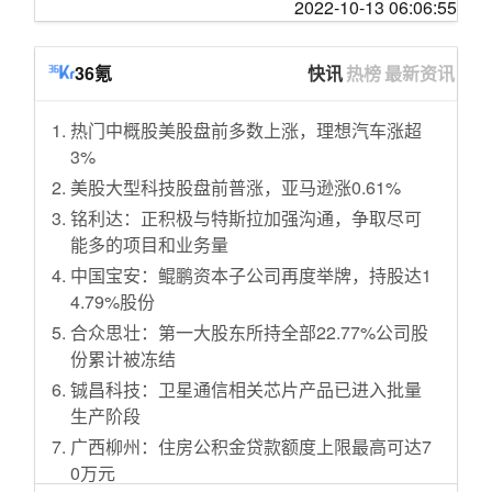
2022-10-13 06:06:55
女儿国玫瑰香水
女主播们的瑜伽裤，能塞下“三室一厅”，这件单
品女生们穿上既爱上
2021.10-2022.10一周年回村记录
二狗聊数码 篇一百一十一：零基础也能轻松上
loft里的开放式小小小厨房，生动的生活烟火气
36氪
快讯
热榜
最新资讯
手，更适合小白的全能NAS极空间Z4S初体验
你们玩游戏会做笔记吗？
双11还没来，这些“养老”小家电怎么就已经塞满
热门中概股美股盘前多数上涨，理想汽车涨超
咖啡垃圾回收员♻️
了我的购物车呢？
3%
我见过的山
电子产品 篇二十：我的OCULUS QUEST2终于
美股大型科技股盘前普涨，亚马逊涨0.61%
宝子们！分享我的雅思快速出分办法。
可以退役了！Pro版本4倍像素质量终于来
铭利达：正积极与特斯拉加强沟通，争取尽可
如何改善自我价值感低以及过度共情
了！！！
能多的项目和业务量
威海早市
拿下建行大山白，全靠这些技巧
中国宝安：鲲鹏资本子公司再度举牌，持股达1
我放假=空气炸锅996😈😋🥣（菜谱已更）
专业护腰护脊人体工学椅怎么选？从1千到2千
4.79%股份
在草原上偶然遇见雪山🏔️
再到3千多，保友金豪ew 2代人体工学椅深度体
合众思壮：第一大股东所持全部22.77%公司股
捡到胆子超级大的长毛小女橘
验评测
份累计被冻结
自制『特装书』
bubble推荐清单 篇二十五：一秒入秋，36款优
铖昌科技：卫星通信相关芯片产品已进入批量
衣库男装服饰特惠清单！换季/降温必备，顺风
我也来做一个我几乎吃不腻的平价零食分享
生产阶段
包邮，喜欢的不要错过！
房间里每一件物品每天都能用到的感觉真好
广西柳州：住房公积金贷款额度上限最高可达7
AMD 7600X性能如何？核显能玩什么游戏？这
秋天的长白山是咖啡味的
0万元