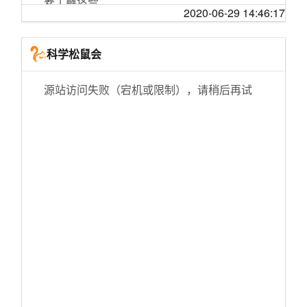
要了解这些
「小白测评」姗姗来迟 小米降噪耳机Air2 Pro体
谣
号？
2020-06-29 14:46:17
验
竹鼠算野味吗？
云南新冠肺炎疫情防控响应级别由一级调整为
是什么原因造成了台湾普通话的特殊口音？
沙盘推演：长征分裂危机！德胜大大的至暗时
家用消毒方法，哪些好用，哪些不能用？
三级
航天学霸姜宇 1 年 9 个月拿博士学位，曾发表 2
科学松鼠会
刻！北上南下之争
武汉新型冠状病毒肺炎确诊，到底难在哪儿
贵州新冠疫情防控应急响应由省级一级调整为
7 篇 SCI 论文，这是什么水平？还有哪些成
每天一遍，防止........
三级
就？
家里的猫狗，会传染新冠状病毒吗？
源站访问失败（宕机或限制），请稍后再试
每天一遍，防止早恋！
28年前奸杀女大学生嫌犯模拟画像曾登报：浓
父亲去世，我该如何接手企业？
非典往事：一社区疫情大爆发，病毒通过粪便
眉大眼
走完同一条街，回到两个世界。
传播可能是关键因素
10 月 12 日沪指重回 3000 点，两市上涨个股超
山西突发公共卫生事件一级应急响应调整为二
4500 只，如何看待今日股市反弹？
周年纪念日！直男竟带女朋友去网吧庆祝？她
明天中午抬头看，天狗要吃太阳喽！
级
好感动
《守望先锋》为什么好多人看见卡西迪的视频
新冠病毒比非典更容易传染吗？可以从这个角
清华参与的多指标试剂盒获批 1.5小时可测新冠
就一定会在下面刷「他叫麦克雷」？
“让不让敌人过好圣诞节？不让！”
度来讨论
病毒
当你在一段关系里，越来越不开心，你会怎么
在马路中间捡到了一只生病受伤的小边牧，它
宣布“国际突发卫生事件”，有哪些益处和潜在影
28年前南医大女生遭奸杀案告破 一个细节揭开
办？
后来怎么样了
响？
真相
如何评价《脱口秀大会 5》第七期（下）？
【纯享】于贞《粒子们》【说唱新世代】
关于新型冠状病毒肺炎，我们总结了20个基本
42岁医生黄文军殉职:武大毕业 曾获评＂患者赞
问答
怎么去接受自己的平庸？平庸的人生拥有什么
「科技美学直播」四大系列10款新品？打脸就
冰心＂
意义？
送iPhone12 苹果发布会最终预测
人们把疾病传给野生动物，然后又吃下它们
深圳一手工酸奶店发生火灾致4人死亡 事发时未
你后悔买电子书阅读器吗？
鸡西酸汤子中毒事件原因查明：这种毒素100度
因各种疫情信息而无助、腹泻甚至失眠？你需
复工
高温也难杀灭
要了解这些
数据中台到底是什么？