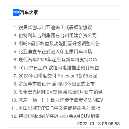
新型诈骗！“杀猪盘”编造的甜言蜜语
[生活那点事]三线城市社会底层家庭，侄子侄女
第四届中阿旅行商大会：搭建交流平台 拓展旅
结婚随礼两万是不是太多了？
汽车之家
游空间
[灌水专区]冬天里的一把火，瞩目卡塔尔世界
零下60度照常使用！俄军拟增购这款“北极终结
杯。
锐思华创与比亚迪签正式署框架协议
者”
[家有学童]初三女儿成绩倒数愁煞老父
伯特利与吉利集团在台州组建合资公司
黑龙江自由贸易试验区：打造辐射欧亚国家物
[生活那点事]志之所趋，无远弗届---记录下老程
哪吒S最新权益及功能配置升级调整公告
流枢纽
序员的业余开发
比亚迪宣布正式进入印度乘用车市场
杭州设立全国首个“工匠日”
[国际观察]中国自主品牌站上山腰，日本为什么
现代汽车2025年起所有新车将支持OTA
黄渤海开渔 第一网收获丰厚
会急？
10月27日上市 欧拉闪电猫推出预订权益
习近平向第四届中国－阿拉伯国家博览会致贺
[婆媳关系]大家每年给父母多少钱
2023年四季度交付 Polestar 3售88万起
信
[旅游休闲]我们一起游贵州-跟团+自驾游西江苗
鲨鱼鼻前脸设计 爱驰U6今日正式上市！
云南巧家县发生滑坡自然灾害致9人失联
寨、荔波小七孔、贵阳、镇远古镇等
五菱宏光MINIEV登顶 乘联会9月轿车销量
拉加德：欧央行应长期保持宽松政策
[汽车时代]日系越来越嚣张了
就差一辆！！！比亚迪秦惜败宏光MINIEV
欧盟：英“无协议脱欧”可能性极大
[房产观澜]去泡沫化---未来我国房地产发展新方
本田思域TYPE R中文名或将命名为驭冠
军事科学院军事医学研究院：嵌入式科研紧贴
向【讨论】
部队需求
特斯拉Model Y夺冠 乘联会9月SUV销量
[重庆]重庆九月，解放碑地带的靓女们
英国下议院通过阻止无协议脱欧法案
2022-10-13 06:06:53
配激光雷达 新款小鹏P7外观细节谍照
[情感天地]在40➕的年纪又被爱情撞了一下腰