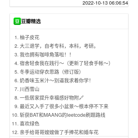
Meta 发布 1500 美元的 VR 头显
2022-10-13 06:06:54
拒绝腰酸背痛 站着把工打了-北弧K2电动升降桌
Blender 加入对 Wayland 的支持
轻松家居清洁 篇十二：简单轻松就实现了扫拖
特斯拉和比亚迪电动车交付量破记录
自由，石头扫地机器人G10S AUTO使用感受
豆瓣精选
科学家发现女性更容易患阿尔茨海默氏症的机
我花了五百块钱，帮大家摸了摸全球最轻的凯
制
夫拉手机壳
柚子皮花
Firefox 如何改进 macOS 版本的响应
有“多”有“少”，添可芙万3.0藏着哪些好用的秘
大三退学，自考专科，本科，考研。
访问密钥在 GitHub 暴露五年后丰田警告数据泄
密？
我也拥有咖啡角落啦！！
露
回血省钱 篇六十八：【酷喵VIP 1.8折福利】91.
宿舍轻食我在践行～（更新了轻食手帐～）
调查显示逾四成 Windows PC 无法升级到 Wind
25年卡、8元月卡，每天仅需0.25元，1分钟轻
冬季运动穿衣思路（修订版）
ows 11
松教程
奶香味玉米汁～别逼我求着你学！
ISC DHCP Server 寿命终止
白酒价格狂跌：“双11” 买酒清单与价格分享
川西雪山
PC 出货量三季度同比下降近 20%
记小黄鱼7K入在保iPhone13 Pro Max 512G当
一些居家提升幸福感好物附🔗
天又退的经历
最近又入手了很多小盆景～根本停不下来
入住后才醒悟：卫生间这15个装修种下的苦
斩获BAT和MAANG的leetcode刷题路线
果，要用余生咀嚼
喜欢绿色
从“听个响”到“好声音”，天龙Denon Home家族
亲手给哥哥嫂嫂做了手捧花和婚车花
轻松满足家庭多样化需求