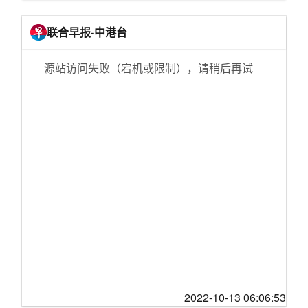
[台湾风云]北京退休老头的农民生活
英国议会下院阻止“无协议脱欧” 约翰逊提前大选
伊朗年轻人为何再次走上街头抗议
[红袖天涯]【小说季】古庙奇缘（天涯发现）
动议被否
俄罗斯动员乌克兰人参战对抗祖国
联合早报-中港台
[重庆]为什么街头突然冒出那么多零食店？
伊朗：七名被扣英国油轮船员获释
为什么日本民众反对为安倍举行国葬
[煮酒论史]历史的变迁——从唐朝开始说起
洱海，变清了
源站访问失败（宕机或限制），请稍后再试
亚洲多地放松疫情管控开放边境
[红袖天涯]聊聊韩国电影之三 韩战片
危险！充电宝机舱内自燃致飞机返航
征兵动员引发俄罗斯男性出逃潮
[婆媳关系]地铁要不要配卫生间？
陆续有会员退卡 开市客超市“退烧”？
关于伊朗抗议活动，你应该了解的
[三十不嫁]又是一年中秋至，还没成家的你孤独
大兴国际机场安检“刷脸” 旅客值机等待不超10
伊朗反政府抗议升级，多地陷入动乱
吗？
分钟
[饮食男女]莫道桑榆晚，为霞尚满天。随便记录
英议会下院支持阻止“无协议脱欧”
一下五十岁的生活。
修订后的《中国共产党问责条例》有亮点，为
[红袖天涯]十六岁的花季，十六岁的梦想【天涯
何间隔3年进行修订？
热帖推荐】
除了华为 更多中国企业要跻身全球研发投入50
[生活那点事]考上了好大学，失去了动力
强
[房产观澜]想问下10年没涨价的东西是什么？
八部门：教育类APP使用未成年人信息应取得
【讨论】
监护人授权
[舞文弄墨]开贴连载水浒世界观小说 《莽丛记》
英政府再拨20亿英镑“脱欧”准备金
2022-10-13 06:06:53
[三亚]终于成都还是不能免俗，初步全市静态三
阳澄湖大闸蟹错过今年“中秋档”市场