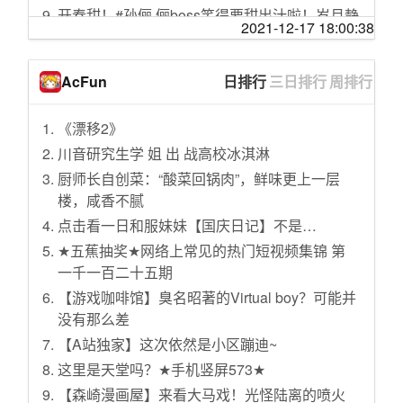
开春甜！#孙俪 俪boss笑得要甜出汁啦！岁月静
美国911恐怖袭击，正在直播的摄影机，拍下完
2021-12-17 18:00:38
好，有你相伴，祝大家#情人节快乐 ❤️@抖音小
整撞击画面
助手
高价请大仙作法 妻子被放锅里蒸痛苦哀嚎 丈夫
AcFun
日排行
三日排行
周排行
和 @T-Crayon 一起 #合拍 嘿 来了
含泪：你再坚持坚持
晚安哦 是不是太早了点…🦦 #晚安锁屏已发送
始终不渝做全球发展的贡献者
《漂移2》
有人相爱，有人只能每天遛猫#猫#治愈#情绪
调解：为阻止女儿出国上学 母亲不惜闹到离婚
川音研究生学 姐 出 战高校冰淇淋
和你在一起，白水到嘴里，甜进我心里❤️#闺蜜
地步：女儿患抑郁症
厨师长自创菜：“酸菜回锅肉”，鲜味更上一层
#陶虹 #张庭
尖椒干豆腐不要直接炒，像我这样做，鲜香滑
楼，咸香不腻
清唱 叭
嫩又入味，营养解馋
点击看一日和服妹妹【国庆日记】不是…
不论几岁，和闺蜜在一起永远停留在相识的年
《“洋记者”感知中国》第一集：“耕耘脚下 仰望
★五蕉抽奖★网络上常见的热门短视频集锦 第
纪，赞同吗？#爱的城堡 #张庭
星空”
一千一百二十五期
#只要我上班时穿的够土 ？？？ hi #上班下班两
听说很好吃2：孟子义脱口秀《孟的一秀》，孟
【游戏咖啡馆】臭名昭著的Virtual boy？可能并
副面孔
子义绝对是来搞笑的
没有那么差
#摸摸鱼 #迷你世界 #我的世界 #mc @抖音小助
脚后跟干裂，走路还痛来到门诊才知道，原来
【A站独家】这次依然是小区蹦迪~
手 @DOU+小助手 #dou上热门 @抖音 #火 #推
这么简单皮肤科🙋教你搞定🔎这个就是湿疹
这里是天堂吗？★手机竖屏573★
#你说吓人不吓人
——角化过度型因为脚上面皮脂腺分泌少，角
质层含水量不厚所以经常摩擦、小伤口就容易
【森崎漫画屋】来看大马戏！光怪陆离的喷火
晚安啦🌛#爱豆的晚安糖分超标 #晚安锁屏已发