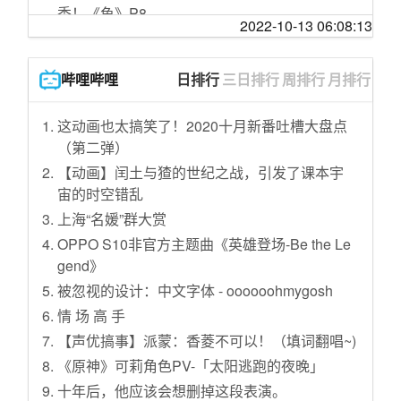
增生角化过度，处理很简单，记住晚上热水泡
秀！《鱼》P8
送 #生活中最美的我
2022-10-13 06:08:13
脚后涂抹卤米松乳膏（孚松）或者水杨酸软
桃 之 助【今天有什么好笑的 #984】
有这种儿子，还加什么班？！@东东龙儿歌 #充
膏，用保鲜膜覆盖胶布固定，第二天打开涂抹
能计划 #轻漫计划 #加油吧职场人
【盾盾】【独家】Likey 甜到你得糖尿病
凡士林保湿，大
哔哩哔哩
日排行
三日排行
周排行
月排行
回 坑 玩 家 现 状
“姐，加个好友呗！”千万别加
女孩子光jio在家跳舞就这么好看吗？叮叮当当
这动画也太搞笑了！2020十月新番吐槽大盘点
非媒：中非数字经济合作助力非洲脱贫
变装舞捏～
（第二弹）
乾隆驾崩后，嘉庆是怎样对待乾隆众多的孩子
【紫★S3】EP25 221011
【动画】闰土与猹的世纪之战，引发了课本宇
和妃子的？
乔佛里婚礼现场领盒饭，千古一帝被自己作
宙的时空错乱
我国多地检出BF.7变异株，传播速度更快，已
死！美剧史诗巨作《权力的游戏》第13期
上海“名媛”群大赏
发现“过路传播”
科技与狠活，干净又卫生
OPPO S10非官方主题曲《英雄登场-Be the Le
延安这所山崖上的大学，不怕战机空袭，从这
gend》
里走出了不少开国将帅
被忽视的设计：中文字体 - oooooohmygosh
当 代 网 红 面 孔【24】【ʚ二七梦ɞ独家】
情 场 高 手
受过专业训练的神明是绝对不会笑的！除
【声优搞事】派蒙：香菱不可以！（填词翻唱~)
非……忍不住？【直播切片】【凰裳】
《原神》可莉角色PV-「太阳逃跑的夜晚」
买了三台“老头乐”...
十年后，他应该会想删掉这段表演。
老板娘等半个月，好不容易才买一盆猪巧舌，