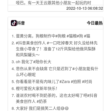
哑巴。有一天王云跟其他小朋友一起玩的时
2022-10-13 06:08:32
候，遇到了一个老和尚，老和尚摸了摸王云的
头说：“是个好孩子，只可惜道破了天机。”然后
转头就走了。周围的人百思不得其解，又觉得
抖音
今日最热
这件事很奇怪，于是就把事情的经过告诉了王
云的家里人。
蛋黄分离，狗粮制作中#狗粮 #猫粮#狗 #猫
一图回顾党的历次代表大会
#抖音美食创作人 #一口吃掉春天 好久没给林先
建设文化强国，铸就中华文化新辉煌
生做小零食了！准备了12斤凤梨给他做凤梨酥
国家统计局：我国贫困地区农村居民收入持续
和凤梨罐头～
较快增长
oh 我化了#陪你长大
罕见公开！中国海军全新亮相的长征18号艇南
悲伤从来不会缺席 它只是迟到了#小朋友能有什
海演训画面
么坏心眼呢
下水道堵塞了，别再用热水冲了，教你3招正确
你看看是不是有内味儿了#Zara #拍照 #时尚
实用小妙招，快速疏通无异味
橙可爱祝大家新年快乐！
与拜登唱“对台戏” 普京中东行有哪些看点？
谁说农村喝不到奶茶的，这也太好喝了吧#抖音
高校毛概女老师被赞“神仙颜值”，校方：她今年
美食创作人 #奶茶
才毕业刚入职，个子高很好看，教学能力也出
大家好 我们是搞笑二人组😅😄
众