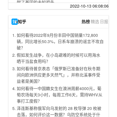
湖北省委书记应勇：继续严管守牢离汉离鄂通
献了基因的未知祖先
眠法，失眠人士必看
2022-10-13 06:08:06
道
今日好价 1011
光剑拿反的痛，你们懂吗？
韩疾病管理本部：文在寅不是自行隔离对象
化学界有200年历史的谜团：质子如何通过水？
不出意外明天全村都知道了
知乎
热榜
精选
日报
涉案1.74亿元！公安部查扣伪劣口罩3100余万
猫猫也是可以被训练好的
靠谱盘点96:好签！G2:LCK被我们包围了！小
只
发霉啦：今天，我的未婚夫回来了
天：都怪京东小组第二
如何看待2022年9月份丰田中国销量172,800
拉美现首例确诊！巴西一男子核酸检测呈阳性
素食者抑郁的风险高2倍，但原因你肯定猜错了
【vlog】辛苦工作一整年，就为快乐这一天
辆，同比增长50.3%，日系车崩溃的谣言不攻自
福建无新增新冠确诊病例 累计确诊294例死亡1
今日好价 1010
破？
【刘哔】吐槽《演员请就位2》：这个节目应该
例
脑力小体操 大家的空间感有多强呢
叫导演请就位，你把它当竞赛类节目看就认真
假如发生战争，在小岛避难的时候可以用海水
山东无新增新冠肺炎病例 累计确诊756例死亡6
了！
普林斯顿大学每年的基金收益已能覆盖所有运
晒干当盐食用吗？
例
营开销，并盈余19亿美元
小 母 牛 歇 后 语 大 全 1.0 ！！！
如何看待普京表态「俄罗斯已准备好在秋冬期
吉林无新增新冠肺炎确诊病例 累计确诊93例死
上周菲律宾政府彩票开奖 433人中大奖引发猜疑
间向欧洲供应更多天然气」，并称北溪事件受
要不是有字幕我差点就听懂了
亡1例
益者是美国？
短篇故事：打印罪
【散人】萌新捉鬼小分队
内蒙古无新增新冠肺炎确诊病例 累计报告确诊7
如何看待一中国籍女生在澳洲周薪4000元，葡
今日好价 1009
韩国意淫神片，明朝时期韩国发明了导弹，团
5例
萄农场每天3小时，每周工作6天，需持WHV从
灭明朝大军，称霸亚洲
玩音游，可提高老年人的短期记忆
首个地方禁食野生动物＂黑白名单＂:甲鱼蛇鸟
事打工度假？
【电锯人/蕾塞/MEME】HIP
超罕见疾病 进行性骨化性纤维发育不良 (FOP)
或禁吃
泽连斯基称俄军向乌发射的 28 枚导弹 20 枚被
生活在亲戚家是种什么体验？
应用基因编辑技术，解决现代工业酿造啤酒口
山东青岛对四类入境人员实行集中隔离或留观
击落，如何评价这一数据？乌防空系统处于什