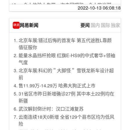
一个人体验人生第一次去网吧和一个人吃米其
没想到这种做法很畅销
2022-10-13 06:08:18
林餐厅
【屎O说】屠魔射击+唱歌跳舞，到底有没有搞
【JUMP】拼团名媛暴打消费主义。
头？
网易新闻
要闻
国内
国际
独家
【罗翔】爸爸绑着儿子去自首，算自首吗？自
咬一口秋天的热恋冰淇淋吧~
首一定可以减刑吗？
女人过了20岁，还是想和孩子一样
北京车展:错过后悔的首发车 第五代途胜L靠颜
想 要 成 为 上 流 名 媛 吗
【电锯人OP】KICK BACK - 米津玄師
值征服你
诺贝尔奖得主被邻居告知自己获奖，这。。。
可爱在性感面前不堪一击！欢乐八点档-338
能量水晶挡杆抢眼 红旗E-HS9的中式奢华+领袖
如何用5分钟演完一部玛丽苏剧…
你敢信这是一首18年前发行的单曲？翻唱林俊
气度
“防弹少年团”言论引中国粉丝不满，外交部回
杰的《美人鱼》
北京车展:科幻的＂大脚怪＂ 雪铁龙新车设计超
应！
凹凸曼（今日好笑开心视频：979)
前
摆摊把666只乌龟卖了，金额随便付，最高有人
榨菜肉丝面这样做太好吃了，顿顿吃都不腻，
售11.99万-14.29万 哈弗大狗正式上市
付一千！
每次做一大碗都不够吃
31省区市昨日新增确诊27例 其中本土22例均在
BY2翻跳韩舞《Maria》《无价之姐》
战斧牛排，有不喜欢吃的吗？
新疆
UP亲身经历的试管婴儿 是种什么体验 我那备孕
武汉解封倒计时：汉口江滩复苏
多年的艰难历程 元气森林
云南连续18天0新增 全省129个县市区均为低风
up主隐忍3年，只为出国执行秘密任务㊙️
险
【牢饭体验卡4】为了当名媛，敬汉卿卖盗版电