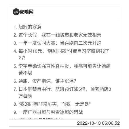
英议员将阻击“无协议脱欧”
中汽协：9月我国动力电池装车量31.6GWh
[旅游休闲]一个人的广西行----靖西、德天瀑布、
2019年中国农民丰收节”千企万品助增收”活动将
179欧元 Porsche Design推出中式菜刀
虎嗅网
明仕田园、安平仙河、杨美古镇
举行
福特FNV全网架构下车型均可实现整车OTA
[天涯杂谈]顺丰说不是保多少就赔多少，以后你
为“修墙”挪用经费 美军上百个项目可能停摆
旭辉的寒意
售价3.68万元起 2023款凌宝COCO上市
们还会保价吗？【讨论】
俄罗斯：第五届东方经济论坛开幕
这个长假，我在一线城市和老家无效相亲
售价1000元 凌宝uni新增皮质座椅选装包
[创业家园]开店经验谈
上海：推进竞争类企业整体上市或核心业务资
一年一度认同大赛：当喜剧向二次元开炮
内饰换新设计风格 全新蔚揽PHEV谍照
[娱乐八卦]男星腹肌照，哪一位是你喜欢的菜？
产上市
每小时10元，“韩剧同款”付费自习室赚到钱了
售10.39万元 奕炫MAX新增车型正式上市
[家居装饰]老屋改造：老公梦想的终点 我生活的
土耳其空军开始参与S-400防空导弹系统培训
吗？
起点
续航更高 领克09 EM-P远航版PM到店
沙特阿美换“掌门”或为IPO铺路
李宇春确诊强直性脊柱炎，腰痛可能曾让她痛
[婆媳关系]是时候讨论国庆去哪玩了
基于凯雷德打造 Rezvani Vengeance官图
美防长挪用36亿军费建边界墙 参众两院：反
苦不堪
[生活那点事]不孕不育的女性真的就没有未来，
何时量产？通用再申请GMC Granite商标
对！
通胀、资产泡沫，谁主沉浮？
任人践踏吗？
氢气罐可手持 NamX HUV预定信息公布
暑期档票房和观影人次增幅均下降，背后有何
日本解禁自由行：航班预订涨5倍，顶奢酒店3
[婆媳关系]八卦八卦，英国女王的巨额珠宝，给
Project Arrow EV在10月19日有大动作！
深意？
万每晚
凯特继承了，梅根和卡米拉没份儿
打造智慧交通 小马智行与速腾聚创合作
美国：哥大拒配合FBI监视部分学生学者
“我的同事非常厉害，而我一无是处”
[娱乐八卦]真相来了，原因是因为李易峰抠
Alpine Alpenglow概念车将10月13日首发
联合国机构：飓风“多里安”给巴哈马造成巨大破
一座广西县城与蜜雪冰城的暗战
[天涯众评]【今言野语】生三胎奖励2万，年轻
2.0T插混 梅赛德斯-AMG CLE 63谍照曝光
坏
欧洲的“雷曼时刻”防线
人不买账？
2022-10-13 06:06:52
继丰田之后 日产宣布退出俄罗斯市场
石油工业，为高质量发展“加油”
24岁的我对整个世界提不起兴趣，和24岁的加
[重庆]预制菜，夺走了我们吃的新鲜食物