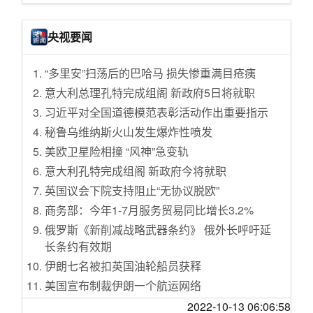
[天涯众评]耶树直播带货，擦的哪门子边？
Google开始为Android和Chrome推出Passkey
[饮食男女]2022年冬天的第一场雪
扫码登录支持
央视要闻
[家有学童]2022年九月开启小墩子的三年级之旅
蓝戟Arc A770、A750显卡首发开卖：比Intel便
[生活那点事]面对“朋友邀请创业”和“稳定工作”，
宜500 真碾压RTX3060
“多里安”扫荡后的巴哈马 损失惨重满目疮痍
换做是你，你选哪个？
苹果明年将出售Apple TV+的广告时间 暗示可
意大利总理孔特完成组阁 新政府5日将就职
[家有学童]初二男娃学习记录
能提供基于广告支持的订阅
习近平对全国道德模范表彰活动作出重要指示
[娱乐八卦]盘点中戏北影上戏的演员们，谁才是
英国艺术家达米安·赫斯特刚刚烧掉了他的1000
秘鲁乌维纳斯火山发生爆炸性喷发
演艺圈的神
幅画 并将很快再烧数千幅
美欧卫星险相撞 “风神”急变轨
[天涯杂谈]34岁的女博士后亲吻64岁的中科院院
硒元素可能比我们想象的更具有生物学上的重
士、北理工教授方岱宁【关注】
意大利孔特完成组阁 新政府今将就职
要性
[饮食男女]三餐四季，记录我的备孕日常
英国议会下院支持阻止“无协议脱欧”
微软回应英国监管机构对动视暴雪并购交易的
[国际观察]基辅正在遭遇第二波巨大爆炸， 且强
商务部：今年1-7月服务贸易同比增长3.2%
担忧 称索尼仍有能力适应
度比第一波要强烈得多
俄罗斯《新削减战略武器条约》 俄外长呼吁延
研究表明指尖的热量可用于破解密码
[情感天地]是否应该去挽回这段感情
长条约有效期
东航携手空客开启中国总装A320飞机首次可持
[娱乐八卦]英国王室历史那些事儿
伊朗七名被扣英国油轮船员获释
续航空燃料交付飞行
[旅游休闲]42岁的上班族妈妈，努力平衡好生活
美国宣布制裁伊朗一个航运网络
AMD延长10年前的FPGA芯片技术支持 能用到2
和工作的每一天
035年
香港警方举行例行记者会 警方通报6月至今已拘
2022-10-13 06:06:58