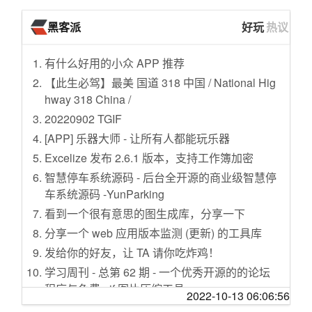
有望年内发布 宝马i5车型假想图曝光
美军中超过17%军人肥胖 海军肥胖率更是高达2
缪一样
[娱乐八卦]今儿在这儿回顾一段青岛贮水山公园
预售17.98万起 狮铂拓界于11月3日上市
黑客派
好玩
热议
2%
这本书，可以提升你的认知层次
的历史
全新广汽传祺M8 PHEV版本续航信息曝光
美国：非法收集儿童信息 谷歌遭重罚
反卫星试验凸显太空碎片危害
[娱乐八卦][华夏男性形象变迁史](附属:女性择偶
有什么好用的小众 APP 推荐
还是熟悉的味道 全新宝马M2全球首发
飓风“多里安”逼近美国 或造成高达250亿美元经
指南)
江西下一个网红城市，为什么是这里？
【此生必驾】最美 国道 318 中国 / National Hig
济损失
指数预测：智能电动主导市场将提前到来
[生活那点事]愿落字成暖，一生念安---争取过不
求职干货：如何写出HR喜欢的简历？
hway 318 China /
88元“非洲猪瘟疫苗”网上热销 店家宣称治愈率
奔驰第三季度在华销量突破20.6万辆
焦虑的人生
最大汽车联盟再谈判，“买买买”的吉利掺了一
20220902 TGIF
达90%
售16.48万起 V90露营版/EV80 PLUS上市
[天涯杂谈]合作伙伴一直都靠我的资源，却从不
脚？
[APP] 乐器大师 - 让所有人都能玩乐器
俄媒：俄印S400协议进展顺利 还将开展新合作
感恩，理所当然，该怎么提醒她？
小鹏汇天飞行汽车X2在迪拜完成海外首飞
晋江富豪镇，隐藏着“中国鞋王”的秘密
Excelize 发布 2.6.1 版本，支持工作簿加密
未婚妈妈的权利要不要保障
[旅游休闲]一个人的湖北行----荆州、宜昌、屏
售15.38万起 跨越星V7EV新增车型上市
“抗衰老”的幻梦
智慧停车系统源码 - 后台全开源的商业级智慧停
网贷行业全面纳入征信系统 将加大对失信人惩
山、恩施 狮子关浮桥 伍家台茶
用时一年 第五万辆ZEEKR 001正式下线
聊聊名校生的保研热和高中化的大学
车系统源码 -YunParking
戒力度
[三十不嫁]大龄剩女的国庆安排，有点纠结，去
中汽协发布9月汽车工业产销情况简述
我，“北漂”单身女，未婚先买房
看到一个很有意思的图生成库，分享一下
农业农村部监测显示 养殖水产品质量安全为较
相亲还是回家呢。
引入头枕扬声器 世纪CENTURY配21扬声器
“卷不动”的富士康，做起了汽车代工
高水平
分享一个 web 应用版本监测 (更新) 的工具库
[天涯杂谈]湖南湘雅医院专家将1岁宝宝上颚的
功能更全面 宝马iDrive 8系统迎来升级
3000点保卫战，美联储紧缩货币政策何时转
法国：合同条款不当 亚马逊被罚
莲子壳诊断为肿瘤，专家挂号费302元【关注】
发给你的好友，让 TA 请你吃炸鸡！
新款瑞虎7 PLUS或于10月底/11月初上市
向？
两部委：六大措施鼓励生猪生产 保障市场供应
[我的大学]探讨今年考研缩招会对考生带来那些
学习周刊 - 总第 62 期 - 一个优秀开源的的论坛
内饰尊贵感再度升级 新一代红旗L5谍照
心里困惑
程序与免费 gif 图片压缩工具
最后一次巡逻 退伍老兵界碑前举行向军旗告别
2022-10-13 06:06:56
CR-V插混/丰田bZ3 59批免征购置税目录
仪式
[婆媳关系]就正儿八经说博士的收入
【自荐】Focus 浏览器：一款支持油猴脚本、