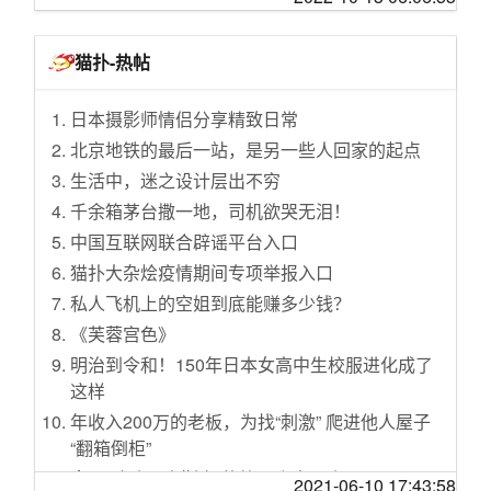
索尼SIE继续向CMA陈情：CoD还是交给我独占
最放心
李斌：跳舞我比马斯克好，蔚来实现盈利的时
间会比特斯拉短
Apple Music和Apple TV应用明年登陆Windows
猫扑-热帖
PC 照片应用整合iCloud
特斯拉的人形机器人“炸弹”，或再造“蔚小理”
距离Windows 11 22H2 Moment 1的发布日期可
币圈矿难，显卡过冬
日本摄影师情侣分享精致日常
能已经很近了
销量数据再创新高 特斯拉中国的巅峰时代还能
北京地铁的最后一站，是另一些人回家的起点
微软推出新版Designer、Create、Bing Image
走多远
生活中，迷之设计层出不穷
Creator和Clipchamp
马斯克又做起了香水生意 几个小时卖出10000
千余箱茅台撒一地，司机欲哭无泪！
微软Presenter+和音频底座在Surface发布会上
瓶
中国互联网联合辟谣平台入口
曝光
福布斯发布2022全球最佳雇主榜：华为、京
猫扑大杂烩疫情期间专项举报入口
微软Adaptive Accessories配件将于10月25日起
东、小米等上榜
私人飞机上的空姐到底能赚多少钱？
在部分市场上市
日本投资基金JIP为首企业联盟寻求2.8万亿日元
《芙蓉宫色》
中国百座大城市名单首公布：7个超大城市、14
收购东芝
明治到令和！150年日本女高中生校服进化成了
个特大城市
字节跳动变更集团LOGO 此前已正式更名为抖
这样
公版归来！RTX 4090今晚开售：1.3万起步 最
音集团
年收入200万的老板，为找“刺激” 爬进他人屋子
高16899
好未来被质疑模仿东方甄选，主播称：向班上
“翻箱倒柜”
腾讯股价跌60%创4年来新低 段永平再度高呼买
成绩最好的小朋友学习
拿下“玻璃界奥斯卡”的第一个中国人。
入腾讯
2021-06-10 17:43:58
资金、流量、物流全方位支持商家，阿里京东