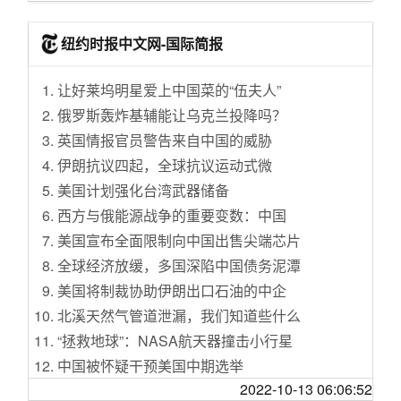
获上海市政府奖项
[情感天地]我爸二婚
工作持续进行中
韩国人抗议后 澳大利亚182家超市下架“旭日旗”
[天涯杂谈]贵州高速客车侧翻27人遇难，20人受
《龙之家族》时间跳跃引不满 R.R.马丁：需要
纽约时报中文网-国际简报
衬衫
伤正在救治
四季讲完故事
在美医治罕见疾病移民将被遣返？美国称将重
[情感天地]为了婚外情离了婚，又和婚外的她相
他：21个月拿下清华博士 击败NASA打破欧美
让好莱坞明星爱上中国菜的“伍夫人”
新考虑
互无尽折磨
垄断
俄罗斯轰炸基辅能让乌克兰投降吗？
为环保出力 德国环境部长：今后全部公务宴改
[情感天地]离异的生活
SSD主控芯片巨头喊话：闪存市场触底 现在已
英国情报官员警告来自中国的威胁
吃素
经是亏本卖
[旅游休闲]〖天涯头条〗老家山西
伊朗抗议四起，全球抗议运动式微
吃货的倔强：美国男子因未买到人气三明治怒
现代汽车宣布2025年将所有车型转换为SDV
[生活那点事]35+之后应该怎么选？深圳还是杭
美国计划强化台湾武器储备
告餐馆
州
西方与俄能源战争的重要变数：中国
北大红楼二层首次开放 两大专题展览同时开幕
[天涯杂谈]彩礼是中华民族的传统文化，不能一
美国宣布全面限制向中国出售尖端芯片
鲁哈尼宣布进一步中止履行核协议
否了之【讨论】
全球经济放缓，多国深陷中国债务泥潭
《中国共产党问责条例》修订 将履职不力不作
[天涯杂谈]出国就读莫斯科大学的前景【讨论】
美国将制裁协助伊朗出口石油的中企
为纳入问责情形
[重庆]隔离收费是否属于强制消费？
北溪天然气管道泄漏，我们知道些什么
俄外长呼吁延长《新削减战略武器条约》有效
[国际观察]克里米亚大桥大爆炸，突发
期
“拯救地球”：NASA航天器撞击小行星
[贴图专区]记录工地生活
美对伊朗“极限施压” 名目层出不穷 又称制裁伊
中国被怀疑干预美国中期选举
[红袖天涯]说说地摊经济
朗航运
2022-10-13 06:06:52
女性站在伊朗反政府抗议最前沿