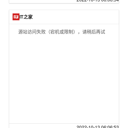
地面生活
哪吒汽车将于11月开始启动哪吒S交付
NVIDIA新驱动发布：DirectX 12游戏性能暴涨2
微软成立“工业元宇宙”团队 利用VR/AR赋能工
4.6％
IT之家
业系统
“超杀女”科洛·莫瑞兹新剧《外围》首映 鳞鳞金
因大规模召回睡眠呼吸器，飞利浦将录得13亿
属上衣超惹眼
源站访问失败（宕机或限制），请稍后再试
欧元商誉减值
美国宇航局为阿特米斯一号登月任务确定新的1
个人电脑销量下滑15%！英特尔也扛不住了！
1月发射日期
拟裁员数千人“过冬”
照片显示一台Surface Duo正在运行Windows 1
扎克伯格给Quest新头显，定了个“天价”
1风格的Android 12L
虽然去年净亏损近百亿美元 但字节跳动不缺钱
太空游客丹尼斯蒂托预订了SpaceX星际飞船两
个月球席位
意想不到的“传染链”：英国养老金危机，如何影
响马斯克收购推特的融资？
比特币开采软件正在进行十多年来第一次大改
造
阿里VIP会员看腾讯视频？这不是一个意外的选
择
微软：即使每个COD玩家放弃索尼 PS用户基数
还是比Xbox多很多
王思聪也入局数字藏品，产品发售首日被哄
抢，还有平台接连拿到融资
抖音集团焕新 “字节跳动”成为历史？
混动车充电，活该被嫌弃？
首届电动垂直起降飞机比赛在南澳大利亚启动
2022-10-13 06:06:53
盒马邻里战略大收缩 生鲜电商盈利何其难