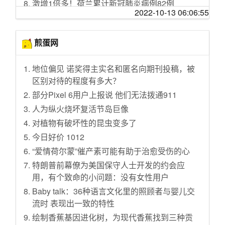
激增1倍多！荷兰累计新冠肺炎病例82例
影去了
2022-10-13 06:06:55
?“钟南山”商标注册申请被驳 法院：属禁注范围
穷人的世界有法吗？听到最后我泪目了
韩媒：在韩非法滞留的中国人排队申请回国
小伙一天做了三盆口味的鸡爪，只为找到最好
煎蛋网
德国确诊数增至99人 部长专机现“疑似感染”乌
吃的那一款
龙
新英雄【萨勒芬妮】技能介绍：音乐法师,大招
地位偏见 诺奖得主实名和匿名向期刊投稿，被
至少7名高官确诊新冠肺炎 伊朗缘何成疫情重灾
魅惑,W群体增益!可辅可法！
区别对待的程度有多大？
区？
只是输了一场比赛而已，难道我需要三叩九
部分Pixel 6用户上报说 他们无法拨通911
黑龙江省无新增确诊病例 新增治愈出院病例15
拜？向他们道歉？
人为纵火烧坏复活节岛巨像
例
二哈是一种神奇的物种
对植物有破坏性的昆虫变多了
成为刚需的口罩:核心熔喷布仍紧缺 业内忧产能
她改变了一代人！史上获奖最多的日本TV动
过剩
今日好价 1012
画，你看过吗？
科威特新冠肺炎确诊病例增至11例 暂停往返多
“爱情荷尔蒙”催产素可能有助于治愈受伤的心
爷 很 萌
国航班
特朗普前幕僚为美国保守人士开发的约会应
黑龙江食物中毒致7死2伤 女儿哭诉：都是一家
意大利1号病人轨迹曝光：跑马拉松影响逾5万
用，有个致命的小问题：没有女性用户
人很痛苦，后续治疗还需上百万
人
Baby talk：36种语言文化里的照顾者与婴儿交
河边烤肉，大sao陪媳妇钓鱼，猪排牛排带一
来自医院等地的＂疑似＂＂密接＂现金 是这样
流时 表现出一致的特性
堆，过路大娘都引来了
隔离的！
绘制香蕉基因进化树，为现代香蕉找到三种贡
3个诀窍让你全天不困，沾床就睡 | R90高效睡