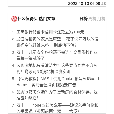
教名媛识别豪车
nextarray管理表示炸区小鸡会迁移解决
体验！
2022-10-13 06:08:23
表达相思的诗词有哪些？
72名武汉抵乌克兰乘客被隔离 当地居民暴力抗
温铁军：B站小朋友们，这是我带给大家的一点
微软Surface Pro 9发布，值得买不
甲状腺结节，突然被体检报告打击到
议
五年的友谊能到最后吗？
小心意
不确认下不放心，到底那个才是hostloc啊。
28 岁转行前端
什么值得买-热门文章
日榜
周榜
月榜
WHO:对山东的病例数增加感到担忧 正寻求更多
家里穷，真的只能靠上学来找出路了吗？可是
jackeylove看Ning王抽签 Ning人 真有你的
懂vue的帮忙看下。
[解惑] 现在买 m2 air 做开发机适合吗
信息
上不好怎么办？
【电竞星快报】所以，为什么说又是好签呢？
喜大普奔，我的登录自己的MSDN E3 开了一个
对于文件服务器上的各类冗余资源，各位一般
工商银行储蓄卡信用卡还款立减100元！
逃离钻石公主号:乘客回国后被确诊 船员称＂都
法律如此复杂，可是为什么有人认为可以自己
（第二季36期）
多重身份验证结.
怎么处理
最值得投资的家具是床垫！ 花了快四万块的爱
完了＂
打官司不用律师呢？
这是一个逆天级的游戏彩蛋！佛祖看了想落
30出一个nextarray小鸡。（已出）
手持 14pro iOS16.1beta5 打字依旧卡顿
维福空气纤维床垫， 到底值不值？
云南无新增确诊病例 累计确诊174例死亡2例
课本上的哪些英语语法已经过时了？
泪！
已出
iQiyi 太奇葩了
双十一儿童安全座椅还不会选？高品质抄作业
我有必要去维持一段我融不进去的友谊吗？
精致的上海“名媛”：拼单买二手丝袜，却看不起
收台咸鱼云sanjose
扎心了，一个假期回来，收到了三份喜糖，这
看着一篇就够了
奔驰宝马
怎么才能开始行动的第一步?
让单身狗怎么活
清华和复旦的硕士招生目录页面真是一目了然
选购洗地机只看清洁力？这些要点同样不容忽
【梦想改造家7】看点2-3：改造前～父母被脏
如何看待多方报道姆巴佩希望在2023年一月份
有懂朋友圈广告的吗？
这NextArray炸了啊
视！附添可3.0洗地机深度实测！
乱差惊呆
离开巴黎圣日耳曼？
列表展示去重是什么世界级难题吗
今年的88VIP有点意思了
【保姆教程】NAS上使用Docker搭建AdGuard
蟑螂：？？？？
《原神》77为什么作为五星辅助强度这么低？
偶然发现， MacBook Pro 14 设置为“更多空间
Home，实现全屋网页视频去广告
终于找到想要的效果了！！！微信的这个特效
一 周 女 友
是不是只有成绩变好才会有人主动找你?
（等效 1800x1169）”挺好使的
谁有？球一个
品质冰箱怎么选？为了更新鲜的食材保存，我
【原神】阴间成就攻略，后期无法完成！3分钟
大家对量化基金 私募基金怎么看？
准备升级它！
有没有必要从cf换到gcore
8个隐藏成就合集攻略指南 【持续更新】
PPTP 异地组网问题
双十一iPhone应该怎么买——建议入手价格和
绿云大水牛的IPv6网关是多少？
“我说一个数，你抓紧上车！”
入手渠道（参照前两年双十一大促）
Airplay 音箱求推荐
关于被墙，做个跳转页面能降低吗？