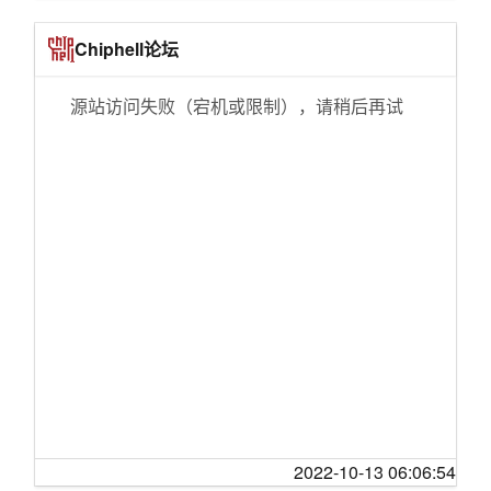
天
一架苏-25强击机坠毁 俄国防部证实两名飞行员
[三亚]未成年人参与疫情防控，充当志愿者，合
死亡
Chiphell论坛
理吗？
大兴机场快轨线试运行 记者体验全程仅需19分
[生活那点事]职场妈妈的艰辛谁能懂
钟
源站访问失败（宕机或限制），请稍后再试
[长江杂谈]女人最大魅力何在——有感于新英王
从重处罚考试作弊 让社会更公平
两位夫人的命运【首页推荐】
印度旁遮普邦一烟花厂爆炸 23人死亡
[贴图专区]成都新都宝光寺一游（多图）
餐厅不提供免费餐具并强收餐具费，真的合理
[生活那点事]极简日记：前半生不要怕，后半生
吗？
不要悔！
北京大兴国际机场15日前具备开航条件
[经济沙龙]也来谈一下电商与实体店铺
山东鄄城好蔬果带动就业
[房产观澜]现在做地产真的太难了
组建专门太空学院 美国空军学校开始培养太空
[生活那点事]五线小城，四口之家，生活日记
人才
[饮食男女]日升日落，爱我所爱。
96.4%受访者对国产动画电影未来充满信心
[婆媳关系]借着地域风，说说你家乡之外最喜欢/
印度空军8架“阿帕奇”直升机正式列装 较计划早
向往的地方
数周
[生活那点事]广西五线小城，38岁男选择躺平，
埃塞：非盟委员会副主席称赞中非合作
2022-10-13 06:06:54
整理回忆和记录生活