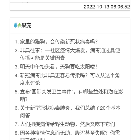
味不如古法发酵啤酒的问题
【芜林外传】经典折磨
重庆市新增新冠肺炎确诊病例2例 累计575例死
么水平？
2022-10-13 06:06:52
今日好价 1008
亡6例
知道什么叫神仙撩裙摆吗? Julien Fournié了解
李宇春自曝患上强直性脊柱炎，严重时需靠轮
一下
重庆又有7例确诊患者治愈出院 目前共有335例
椅才能行走，这是一种什么疾病？该如何预防
果壳
出院
【罗翔老师直播课堂】希望大家能够拥有爱与
和治疗？
被爱的能力
98岁天文学泰斗感染新冠肺炎病危 孙女发文急
女生要买蓝月亮却收到「蓝月壳」，客服称
家里的猫狗，会传染新冠状病毒吗？
寻血浆
30家好看到爆的实用tb店大盘点，压箱底的宝藏
「属自主品牌，不是仅大牌才好用」，如何看
铺子：衣服&饰品&居家好物！
非典往事：一社区疫情大爆发，病毒通过粪便
殉职医生黄文军最后的电话：让妻子早点接他
待商家傍名牌行为？
传播可能是关键因素
回家
【苏星河】iPhone改变了世界，而它改变了iPh
第一次见父母，男朋友的表现让我打了退堂
one
明天中午抬头看，天狗要吃太阳喽！
云南无新增新冠肺炎病例 累计174例死亡2例
鼓，我要怎么办？
散光恢复训练，看完眼睛舒服多了！
新冠病毒比非典更容易传染吗？可以从这个角
黑龙江规定理发店每次接待1人 顾客需提前预约
意大利天然气价格暴涨超 770%，这会带来哪些
度来讨论
试吃澳洲国宝鱼-墨瑞鳕，出锅后整条鱼都好
英国确认4名从＂钻石公主＂号回英人员感染新
影响？当地政府或居民该如何应对这一情况？
吃，有点出乎意料
宣布“国际突发卫生事件”，有哪些益处和潜在影
冠肺炎
未来十年二十年教师会不会迎来缩编下岗潮？
响？
【正片】硬核还原：“激光制导+钢针攻击”魔鬼
张文宏：我一路被人欺负过来 理解什么叫被人
《英雄联盟》里你最不能理解的一句台词是什
司令
关于新型冠状病毒肺炎，我们总结了20个基本
欺负
么？
问答
新英雄萨勒芬妮技能介绍(中文字幕)：明星法
特朗普称他愿与塔利班签署和平协议
量子纠缠确实存在意味着宿命论吗？
师，护盾+回血，双控制技能！
人们把疾病传给野生动物，然后又吃下它们
日本天皇举办寿宴 安倍晋三及各界470人参加
德国总理朔尔茨称坚定支持全球化，反对与中
FNC全队看8强抽签反应
因各种疫情信息而无助、腹泻甚至失眠？你需
2月25日-3月10日武汉所有商店全关门？官方辟
国脱钩，如何看待这一表态？释放了什么信