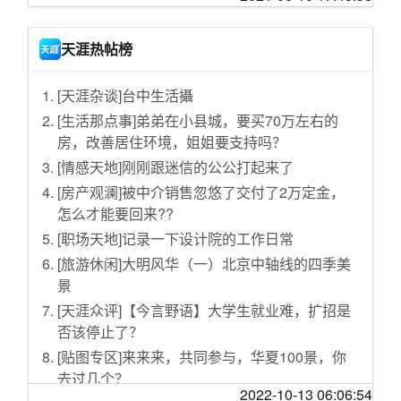
行人过街按钮 安慰性的设计
Intel第三家盟友 PC巨头宏碁杀入显卡市场
迎战双11
收集的在校学生的班主任说的最经典的话
“不可能打工”当事人公司被强制执行39万：涉及
超亿台废旧家电去哪儿了？拆解工厂还没“吃饱”
天涯热帖榜
借贷纠纷
惊人的身材，热情奔放的巴西正妹
比亚迪印度分公司已考虑在印度建第二个工厂
国内最新高端轿车销量榜公布：宝马3系太强 蔚
每日大盘评述＋个股短线买入记录by我不是股
腾讯控股：耗资约6.01亿港元回购238万股公司
[天涯杂谈]台中生活攝
来要成？
神【股民联盟】
股份
[生活那点事]弟弟在小县城，要买70万左右的
RTX 4080 16GB/12GB性能对比：能差30%
传说手凉的女生前世都是断翼的天屎——断你
马斯克否认“与普京谈论乌克兰问题”，称上次交
房，改善居住环境，姐姐要支持吗？
大爷的断
欲减少对中国制造依赖 苹果正向印度iPhone组
谈是18个月前
[情感天地]刚刚跟迷信的公公打起来了
装厂转移更多资源
台积电股价失守400元新台币大关，今年累跌超
[房产观澜]被中介销售忽悠了交付了2万定金，
微软成立“工业元宇宙”团队 利用VR/AR赋能工
40%
怎么才能要回来??
业系统
优信宣布计划调整ADS比率：每10个原ADS合
[职场天地]记录一下设计院的工作日常
AMD锐龙7000处理器表现不佳：开卖两周后德
并成为1个新ADS
[旅游休闲]大明风华（一）北京中轴线的四季美
国销量下滑70%
推特据悉重新评估“永久封号”政策，或使其内容
景
索尼将重拍科幻电影《太空英雌芭芭丽娜》 西
审核更符合马斯克愿景
[天涯众评]【今言野语】大学生就业难，扩招是
德妮·斯威尼担任女主角
字节跳动宣布以每股155美元回购员工期权 较上
否该停止了？
《极品飞车22》新截图 详解驾驶特效“涂鸦”
一轮上涨9%
[贴图专区]来来来，共同参与，华夏100景，你
苹果、Google和三星将很快在印度发布当地5G
去过几个？
网络支持的软件更新
2022-10-13 06:06:54