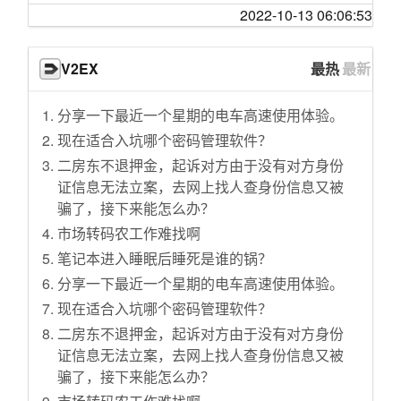
厄瓜多尔发生长途客车与卡车相撞事故 致8死30
【片片】社会大学教会你，生活远比想象残
竹鼠算野味吗？
“数学的进步不是由无数群众推动的而是从古至
2022-10-13 06:06:53
伤
酷！《人间课堂》下
今极个别人才个人能力推动前进的”这句话对不
家用消毒方法，哪些好用，哪些不能用？
国家药监局审批通过3家企业3个新冠病毒检测
对，为什么？
这些沙雕网文，如何让医学奇迹再上巅峰！？
武汉新型冠状病毒肺炎确诊，到底难在哪儿
V2EX
最热
最新
产品
你经历过哪些让你怀疑这个世界有平行空间的
恶臭!痛苦面具流沙包~
30省市自治区启动一级响应，意味着什么？
村里没网学生离村2里搭棚上课 校长：开学后补
事？
塔利班高调支持特朗普连任，白宫慌了
“武汉小汤山”将如何快速建成，17年前留下哪些
分享一下最近一个星期的电车高速使用体验。
课
拜登表态称「我相信能再次击败特朗普」，目
大胸微胖也可以很可爱！！128斤166cm
经验？小汤山设计者这样说
现在适合入坑哪个密码管理软件？
中央政法委书记郭声琨突击检查司法部燕城监
前拜登的支持度如何？你看好拜登的连任前景
打完饭回寝室的你：
WHO：暂不界定为国际突发卫生事件，但疫情
狱等
二房东不退押金，起诉对方由于没有对方身份
吗？
还没到峰值
普通牛肉注脂就变成和牛？帅小伙买来三斤菲
证信息无法立案，去网上找人查身份信息又被
员工确诊新冠肺炎 当当网:隔离区同事核酸检测
一项调查称 91.81%的受访者有「文字讨好」行
力注脂尝试！
WHO只宣布过5次的“国际突发卫生事件”，到底
骗了，接下来能怎么办？
阴性
为，如何看待这一数据，如何理解文字讨好症
是什么？
“这种状况不能在我们国家出现了……”
市场转码农工作难找啊
女子造谣＂湖北物流司机感染新冠肺炎身亡＂
的流行？
如果早些严打，也许不会爆发第二次“野味肺炎”
日本美女播音员预报天气
被拘留
笔记本进入睡眠后睡死是谁的锅？
美议员提议暂停向沙特阿拉伯出售武器，为期
新型肺炎来了，家里应该囤药吗？
一年的等待，就为了这一下
他们的背后是整个家庭，所以我必须竭尽所
一年，可能会带来哪些影响？哪些信息值得关
分享一下最近一个星期的电车高速使用体验。
我好像生病了，会不会是“疑似新冠状病毒肺
【亮记生物鉴定】网络热传生物鉴定16
能！
注？
现在适合入坑哪个密码管理软件？
炎”？
现在年轻人点都不会哄女娃儿了！啥子都要我
国际组织协调各方力量共同应对新冠肺炎 加强
评书演员王玥波为什么说赤兔马是白马？
二房东不退押金，起诉对方由于没有对方身份
新型冠状病毒肺炎问答：需要拒收武汉来的快
来教！
全球协作是抗“疫”关键
如何评价电视剧《底线》大结局？
证信息无法立案，去网上找人查身份信息又被
递吗？
当孙悟空向唐僧吐口水，燃起来了！
中国贸促会：出具不可抗力事实性证明 减少企
骗了，接下来能怎么办？
为什么有些人穿衣服总是很精致，而有些人就
辟谣来了！这7个预防肺炎的方法不靠谱！
业损失
【动物派对】ICU乱斗
风尘仆仆的感觉？