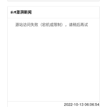
[国际观察]阿联酋出300亿人民币，请中国帮
捕1183人
国行价格超百万 特斯拉回应Model S Plaid交
忙，把月球车送上月球，还数据共享。
付：今年不可能
云南巧家发生滑坡灾害 9人失联
澎湃新闻
[天涯杂谈]海天酱油安不安全?【讨论】
比亚迪宣布进入印度 首款运动型纯电SUV发布
中央气象台发布台风黄色预警 “玲玲”已加强为超
[天涯摄影]我在高原
强台风
最强本田思域登场 Type-R中文名叫“驭冠”
源站访问失败（宕机或限制），请稍后再试
[三亚]网络贷款害死人！为什么不建议招亲戚的
郑州无人驾驶小巴已安全运行满1万公里
号称“健康食品”的槟榔口香糖兴起 公司5个月销
孩子做员工。
售额超3000万元
北京大兴国际机场 本月15日前具备开航条件
[情感天地]说说私企里我身边的年轻人
美国人造电车 不只有特斯拉
谷歌违反儿童隐私法被罚1.7亿美元，能否带来
[生活那点事]记录我的隔离生活
改变？
马斯克否认“与普京谈论乌克兰问题” 称上次交谈
[三亚]大数据把你拿捏得死死的，劫富济贫
是18个月前
英国脱欧为“重大灾难”？欧盟拟用6亿欧元天灾
资金
[天涯诗会]告别一秋
超亿台废旧家电去哪儿了？拆解工厂还没“吃饱”
蓬佩奥拒签字 美前驻阿富汗大使联名反对：特
[婆媳关系]开个回忆贴，还记得小时候看过的电
Intel发布31.0.101.3490显卡驱动 新增A770/A75
朗普还能撤军吗
视电影小说吗？
0显卡支持
莫迪访俄：除了谈经济军事合作 还推“多元”外交
[娱乐八卦]818办公室那些乱七八糟勾心斗角哭
保时捷上架1700的中国菜刀：能拍蒜但国内不
和三边机制
笑不得的事儿
卖
七十年 我们的家|攀枝花的“平凡英雄”让曾经的
[娱乐八卦]被摆摊卖水果的大哥暧昧，但别人都
中国空间站第三次太空授课活动取得圆满成功
“不毛之地”变得枝繁叶茂
说我想太多！
Intel A770/A750公版显卡上架：2499元起售
加拿大任命新驻华大使 曾任中国国开行顾问、
2022-10-13 06:06:54
[情感天地]来玩文字游戏，谁和谁是天生一对
国际空间站的部分工作人员准备返回地球 研究