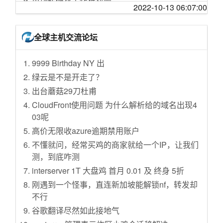
市场转码农工作难找啊
2022-10-13 06:07:00
短期出口信用保险要帮助企业减少损失
#EveOneCat「₍₍⁽⁽🕊️₎₎⁾⁾🐈!」「₍₍⁽⁽鸽₎₎⁾⁾猫!」No.01
如何看待美军发布最新型号的艾布拉姆斯坦克 A
笔记本进入睡眠后睡死是谁的锅？
47
农业农村部：1月份全国农业农村经济运行总体
brams X？
大悦城的言几又跑路了，卡上还有 4700 多，怎
平稳
全球主机交流论坛
前方帅爆！！当我出手的那一刻！世界将就此
iPhone 14 Plus 遇冷，而 Pro 却卖爆，如何看
么追？
泯灭！！！
统筹兼顾 战“疫”、战“贫”两不误
待苹果此次新品的「左右手互博」现象？
招商银行 9 积分抽奖 iPhone 的尝试
9999 Birthday NY 出
兰博基尼尾翼用法？
各地春耕备耕扎实推进
旧玻璃为什么不能重新熔了作新玻璃，而只能
[抽奖送码活动 & macOS] Bob x 火山翻译抽奖
作为作新玻璃的配料存在？
绿云是不是开走了？
帮学弟改造形象，学弟：你管这叫帅气？
“我们对中国人民战胜疫情充满信心”
活动！
瑞士信贷陷破产危机，究竟发生了什么？瑞士
出台蘑菇29刀杜甫
这是个音乐游戏？？
为世界公共卫生事业尽责担当
自行车选购
信贷如果出现倒闭，会造成什么影响？
CloudFront使用问题 为什么解析给的域名出现4
从这只小流浪狗赖上我的这天起，我的人生观
中央政治局会议：建立与疫情防控相适应的经
英语达到什么水平可以无障碍畅玩英文版 3A 大
我国多地检出 BF.7 变异株，传播更快、已发现
03呢
就彻底变了
济社会运行秩序
作？
「过路传播」，如何加强应对？病毒变异将向
高价无限收azure逾期禁用账户
【大仙全家桶】裴擒虎皮肤免费送！五周年限
姚明与中国女篮向中国驻南联盟被炸使馆旧址
如何加速甲醛的挥发
什么趋势发展？
定联动李小龙重磅来袭！
献花圈
不懂就问，经常买鸡的商家就给一个IP，让我们
现在最适合轻便出差办公的笔记本应该选哪
为什么施法前需要咏唱？
测，到底咋测
主播炸了超神篇371：Rookie发条R闪空中拦
日本现家族聚集性疫情:一家四口确诊 感染路径
款？ M1 or M2？
如何看待「最顺手机号」15666666666 ，1366
截，UZI卢锡安在第五层
不明
interserver 1T 大盘鸡 首月 0.01 及 终身 5折
为什么要在天猫的 Apple Store 官方旗舰店购买
万元起拍无人出价，下月将再次拍卖？
【典藏|混剪】湖人冠军征途
曾进邮轮的日本官员没检测就去上班:怕影响工
刚遇到一个怪事，直连新加坡能解锁nf，转发却
产品？
TI11 突围赛 VG 1:2 不敌 Liquid 无缘正赛，如
作
不行
中国海洋大学回应化粪池炸了：学校已介入处
各位大佬的⌚️aw 贴膜没？用的啥膜？
何评价这场比赛？
理，大家戴好口罩
哈市倡议市民二月二不出门理发：别让坚守功
谷歌翻译尽然如此接地气
Jetbrains fleet pubilc preview 了，可立刻下载
有什么道理是做生意后才知道的？
亏一篑